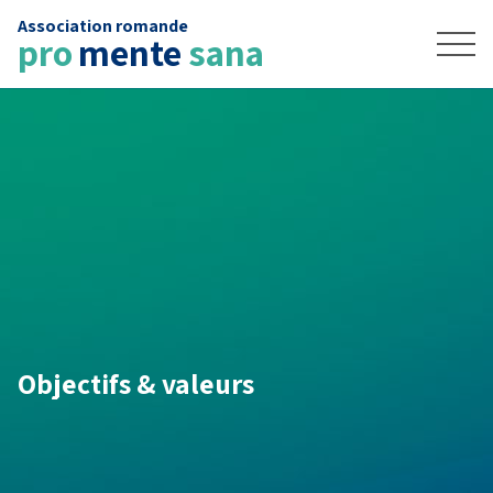
Association romande
Accueil
pro
mente
sana
News
Contact
FAIRE UN DON
Objectifs & valeurs