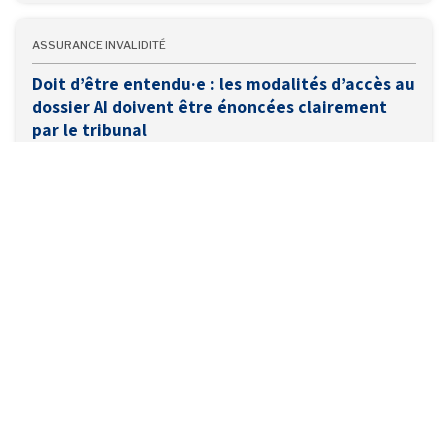
ASSURANCE INVALIDITÉ
Doit d’être entendu·e : les modalités d’accès au
dossier AI doivent être énoncées clairement
par le tribunal
Résumé Suite à un accident, Dame A bénéficie d’une mesure
de réinsertion de l’assurance-invalidité ainsi que d’une
indemnité
[…]
Association romande
pro
mente
sana