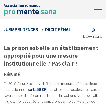
Association romande
Accueil
pro
mente
sana
News
Contact
JURISPRUDENCES
➜
DROIT PÉNAL
FAIRE UN DON
1/04/2026
La prison est-elle un établissement
approprié pour une mesure
institutionnelle ? Pas clair !
Résumé
En 2018 Sieur A
,
s’est vu infliger une mesure thérapeutique
institutionnelle (
art. 59 CP
) en raison de troubles mentaux qui
l’avaient conduit à commettre des infractions (voies de fait,
injures, menaces, lésions corporelles simples, violation de