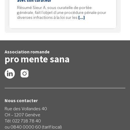
avec son curateur
Résumé Sieur A, sous curatelle de portée
générale, fait l’objet d’une procédure pénale pour
diverses infractions à la loi sur les
[…]
Association romande
pro
mente
sana
Nous contacter
Rue des Vollandes 40
CH – 1207 Genève
Tél: 022 718 78 40
ou 0840 0000 60 (tarif local)