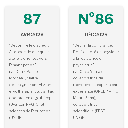
87
N°86
AVR 2026
DÉC 2025
"Déconfire le discrédit.
"Déplier la compliance.
A propos de quelques
De l’élasticité en physique
ateliers orientés vers
à la résistance en
l'émancipation"
psychiatrie"
par Denis Pouliot-
par Olivia Vernay,
Morneau, Maître
collaboratrice de
d'enseignement HES en
recherche et experte par
ergothérapie, Etudiant au
expérience (ORCEP – Pro
doctorat en ergothérapie
Mente Sana),
(UFS-Car, PPGTO) et
collaboratrice
sciences de l'éducation
scientifique (FPSE –
(UNIGE)
UNIGE)