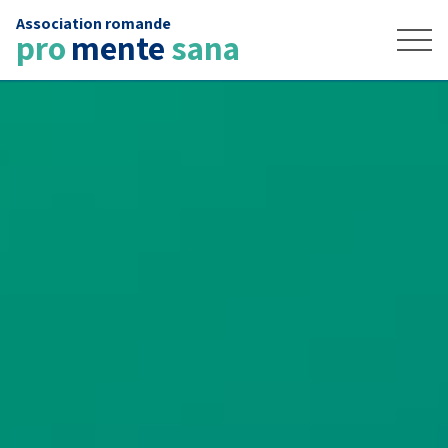
Association romande
Accueil
pro
mente
sana
News
Contact
FAIRE UN DON