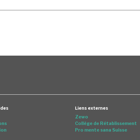
ides
Liens externes
Zewo
ons
Collège de Rétablissement
ion
Pro mente sana Suisse