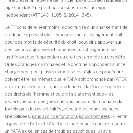
l’interprétation fédérale de l’article 450 e CC selon laquelle un
juge spécialisé ne peut pas se substituer à un expert
indépendant (ATF 140 III 105, SJ 2014 I 345).
Le TF considère néanmoins l’opportunité d’un changement de
pratique. En préambule il expose qu’un tel changement doit,
pour des motifs de sécurité du droit, pouvoir s’appuyer sur
des raisons objectives et sérieuses ; un changement se
justifie lorsque l’application du droit est erronée ou obsolète.
Or, les pratiques cantonales et la doctrine s’opposent à un tel
changement pour plusieurs motifs : les règles de procédure
doivent être les mêmes que le PAFA soit prononcé par l’APEA
ou par un·e médecin ; la jurisprudence de la Cour européenne
des droits de l’homme stipule très clairement que « les
experts ne sont désignés que pour assister le tribunal en lui
fournissant des avis éclairés grâce à leurs connaissances
spécialisées,
sans avoir de fonctions juridictionnelles
. » ; enfin
la gravité de l’atteinte à la liberté personnelle que représente
un PAFA exige, en cas de troubles psychiques, un avis