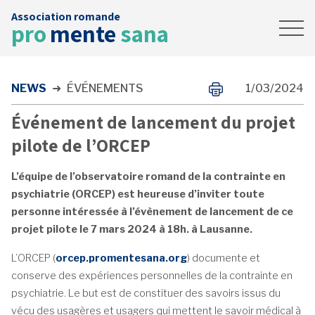
Association romande
Accueil
pro
mente
sana
News
Contact
NEWS
➜
ÉVÉNEMENTS
1/03/2024
FAIRE UN DON
Événement de lancement du projet
pilote de l’ORCEP
L’équipe de l’observatoire romand de la contrainte en
psychiatrie (ORCEP) est heureuse d’inviter toute
personne intéressée à l’évènement de lancement de ce
projet pilote le 7 mars 2024 à 18h. à Lausanne.
L’ORCEP (
orcep.promentesana.org
) documente et
conserve des expériences personnelles de la contrainte en
psychiatrie. Le but est de constituer des savoirs issus du
vécu des usagères et usagers qui mettent le savoir médical à