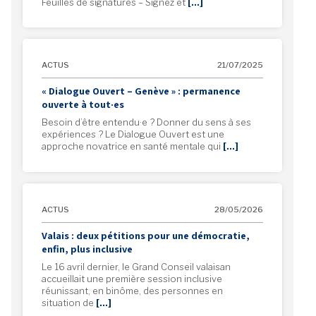
Feuilles de signatures – Signez et
[…]
ACTUS
21/07/2025
« Dialogue Ouvert – Genève » : permanence
ouverte à tout·es
Besoin d’être entendu·e ? Donner du sens à ses
expériences ? Le Dialogue Ouvert est une
approche novatrice en santé mentale qui
[…]
ACTUS
28/05/2026
Valais : deux pétitions pour une démocratie,
enfin, plus inclusive
Le 16 avril dernier, le Grand Conseil valaisan
accueillait une première session inclusive
réunissant, en binôme, des personnes en
situation de
[…]