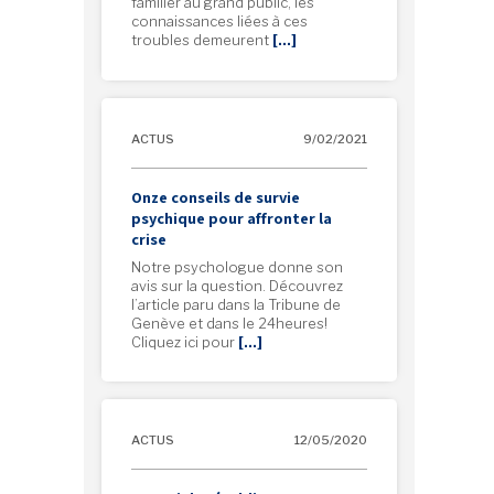
familier au grand public, les
connaissances liées à ces
troubles demeurent
[…]
ACTUS
9/02/2021
Onze conseils de survie
psychique pour affronter la
crise
Notre psychologue donne son
avis sur la question. Découvrez
l’article paru dans la Tribune de
Genève et dans le 24heures!
Cliquez ici pour
[…]
ACTUS
12/05/2020