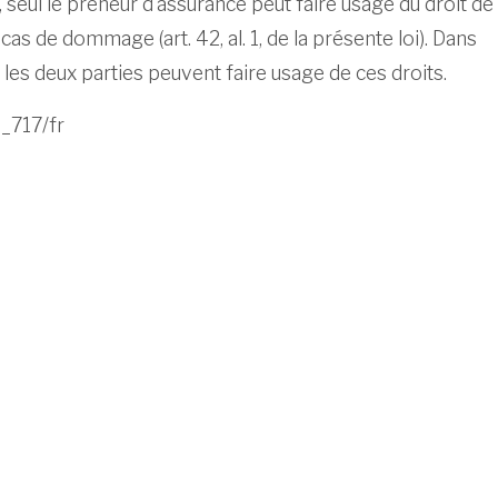
, seul le preneur d’assurance peut faire usage du droit de
n cas de dommage (art. 42, al. 1, de la présente loi). Dans
, les deux parties peuvent faire usage de ces droits.
_717/fr