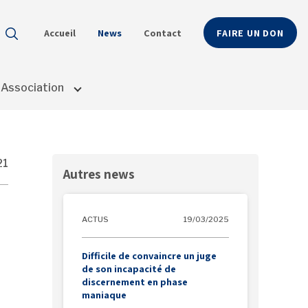
Accueil
News
Contact
FAIRE UN DON
ésultats de l'auto-complétion sont disponibles, utilisez les flè
Association
21
Autres news
ACTUS
19/03/2025
Difficile de convaincre un juge
de son incapacité de
discernement en phase
maniaque