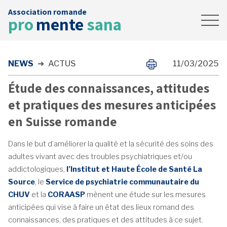
Association romande
Accueil
pro
mente
sana
News
Contact
NEWS
➜
ACTUS
11/03/2025
FAIRE UN DON
Étude des connaissances, attitudes
et pratiques des mesures anticipées
en Suisse romande
Dans le but d’améliorer la qualité et la sécurité des soins des
adultes vivant avec des troubles psychiatriques et/ou
addictologiques,
l’Institut et Haute École de Santé La
Source
, le
Service de psychiatrie communautaire du
CHUV
et la
CORAASP
mènent une étude sur les mesures
anticipées qui vise à faire un état des lieux romand des
connaissances, des pratiques et des attitudes à ce sujet.