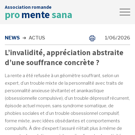
Association romande
Accueil
pro
mente
sana
News
Contact
NEWS
➜
ACTUS
1/06/2026
FAIRE UN DON
L’invalidité, appréciation abstraite
d’une souffrance concrète ?
La rente a été refusée à un géomètre souffrant, selon un
expert, d’un trouble mixte de la personnalité avec traits de
personnalité anxieuse (évitante) et anankastique
(obsessionnelle compulsive), d’un trouble dépressif récurrent,
épisode actuel moyen, sans syndrome somatique, de
phobies sociales et d’un trouble obsessionnel compulsif,
forme mixte, avec idées obsédantes et comportements
compulsifs. À dire d’expert l’assuré n’était plus à même de